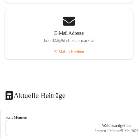
E-Mail Adresse
kdo.022@bfvff.steiermark.at
E-Mail schreiben
Aktuelle Beiträge
F
vor 3 Monaten
r
Waldbrandgefahr
e
Lesezeit 1 Minute
•
5. Mai 202
i