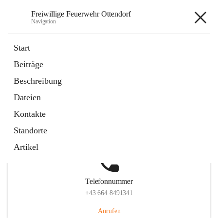
Freiwillige Feuerwehr Ottendorf
Navigation
Freiwillige Feuerwehr Ottendorf
Start
Beiträge
Beschreibung
Hauptadresse
Dateien
Ottendorf 220, 8312 Ottendorf an der Rittschein, AUT
Kontakte
Auf Karte ansehen
Standorte
Artikel
Telefonnummer
+43 664 8491341
Anrufen