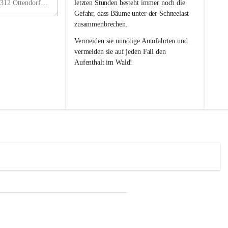
w
w
Ottendorf 241, 8312 Ottendorf an der Rittschein, AUT
letzten Stunden besteht immer noch die 
i
i
Gefahr, dass Bäume unter der Schneelast 
l
l
zusammenbrechen.
l
l
i
i
Vermeiden sie unnötige Autofahrten und 
g
g
vermeiden sie auf jeden Fall den 
e
e
Aufenthalt im Wald!
F
F
e
e
u
u
e
e
r
r
w
w
e
e
h
h
r
r
O
O
t
t
t
t
e
e
n
n
d
d
o
o
r
r
f
f