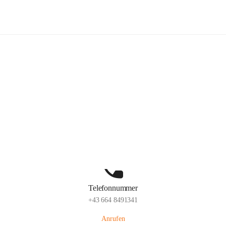
Freiwillige Feuerwehr Ottendorf
Hauptadresse
Ottendorf 220, 8312 Ottendorf an der Rittschein, AUT
Auf Karte ansehen
Telefonnummer
+43 664 8491341
Anrufen