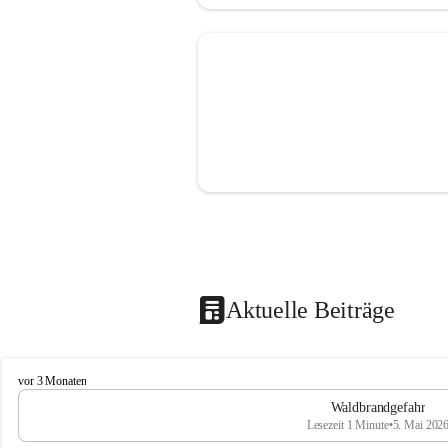
Aktuelle Beiträge
F
vor 3 Monaten
r
Waldbrandgefahr
e
Lesezeit 1 Minute
•
5. Mai 202
i