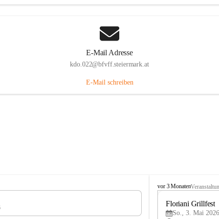
E-Mail Adresse
kdo.022@bfvff.steiermark.at
E-Mail schreiben
F
vor 3 Monaten
Veranstaltu
r
e
Floriani Grillfest
6
i
So., 3. Mai 2026