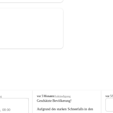
F
F
vor 5 Monaten
vor 5
ng
Ankündigung
r
r
Geschätzte Bevölkerung!
e
e
3
Aufgrund des starken Schneefalls in den 
i
i
, 08:00
MAI