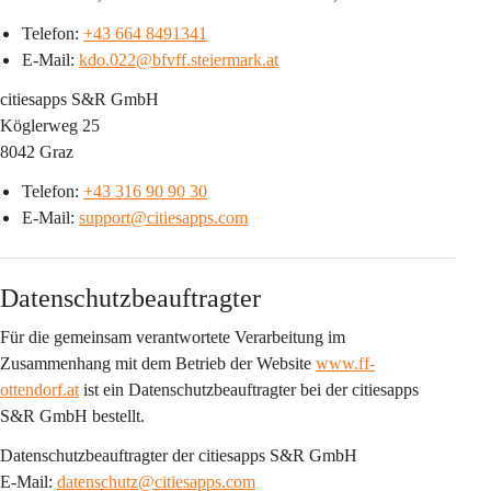
Telefon: 
+43 664 8491341
E-Mail: 
kdo.022@bfvff.steiermark.at
citiesapps S&R GmbH
Köglerweg 25
8042 Graz
Telefon: 
+43 316 90 90 30
E-Mail: 
support@citiesapps.com
Datenschutzbeauftragter
Für die gemeinsam verantwortete Verarbeitung im 
Zusammenhang mit dem Betrieb der Website 
www.ff-
ottendorf.at
 ist ein 
Datenschutzbeauftragter bei der citiesapps 
S&R GmbH
 bestellt.
Datenschutzbeauftragter der citiesapps S&R GmbH
E-Mail: 
datenschutz@citiesapps.com