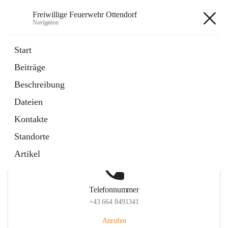
Freiwillige Feuerwehr Ottendorf
Navigation
Freiwillige Feuerwehr Ottendorf
Start
Beiträge
Beschreibung
Hauptadresse
Dateien
Ottendorf 220, 8312 Ottendorf an der Rittschein, AUT
Kontakte
Auf Karte ansehen
Standorte
Artikel
Telefonnummer
+43 664 8491341
Anrufen