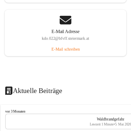
E-Mail Adresse
kdo.022@bfvff.steiermark.at
E-Mail schreiben
Aktuelle Beiträge
F
vor 3 Monaten
r
Waldbrandgefahr
e
Lesezeit 1 Minute
•
5. Mai 202
i