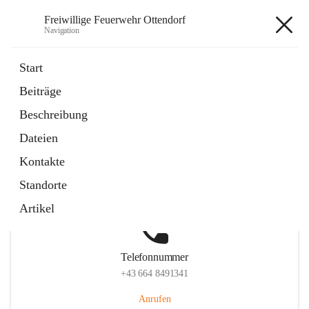
Freiwillige Feuerwehr Ottendorf
Navigation
Freiwillige Feuerwehr Ottendorf
Start
Beiträge
Beschreibung
Hauptadresse
Dateien
Ottendorf 220, 8312 Ottendorf an der Rittschein, AUT
Kontakte
Auf Karte ansehen
Standorte
Artikel
Telefonnummer
+43 664 8491341
Anrufen