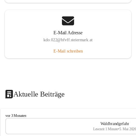
E-Mail Adresse
kdo.022@bfvff.steiermark.at
E-Mail schreiben
Aktuelle Beiträge
F
vor 3 Monaten
r
Waldbrandgefahr
e
Lesezeit 1 Minute
•
5. Mai 202
i