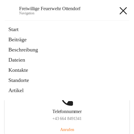
Freiwillige Feuerwehr Ottendorf
Navigation
Freiwillige Feuerwehr Ottendorf
Start
Beiträge
Beschreibung
Hauptadresse
Dateien
Ottendorf 220, 8312 Ottendorf an der Rittschein, AUT
Kontakte
Auf Karte ansehen
Standorte
Artikel
Telefonnummer
+43 664 8491341
Anrufen