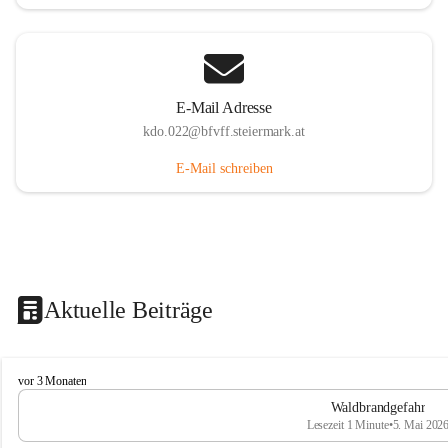
E-Mail Adresse
kdo.022@bfvff.steiermark.at
E-Mail schreiben
Aktuelle Beiträge
F
vor 3 Monaten
r
Waldbrandgefahr
e
Lesezeit 1 Minute
•
5. Mai 202
i