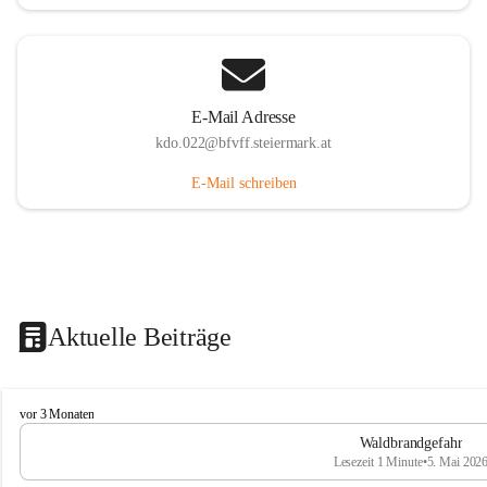
E-Mail Adresse
kdo.022@bfvff.steiermark.at
E-Mail schreiben
Aktuelle Beiträge
F
vor 3 Monaten
r
Waldbrandgefahr
e
Lesezeit 1 Minute
•
5. Mai 202
i