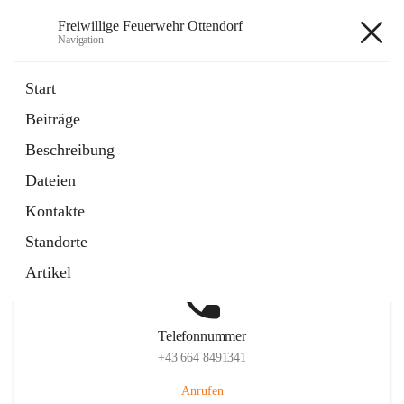
Freiwillige Feuerwehr Ottendorf
Navigation
Freiwillige Feuerwehr Ottendorf
Start
Beiträge
Beschreibung
Hauptadresse
Dateien
Ottendorf 220, 8312 Ottendorf an der Rittschein, AUT
Kontakte
Auf Karte ansehen
Standorte
Artikel
Telefonnummer
+43 664 8491341
Anrufen