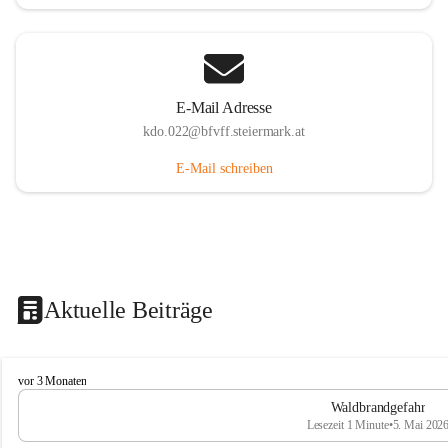
E-Mail Adresse
kdo.022@bfvff.steiermark.at
E-Mail schreiben
Aktuelle Beiträge
F
vor 3 Monaten
r
Waldbrandgefahr
e
Lesezeit 1 Minute
•
5. Mai 202
i