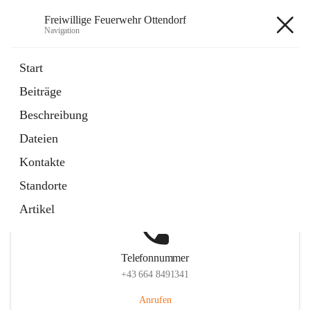
Freiwillige Feuerwehr Ottendorf
Navigation
Freiwillige Feuerwehr Ottendorf
Start
Beiträge
Beschreibung
Hauptadresse
Dateien
Ottendorf 220, 8312 Ottendorf an der Rittschein, AUT
Kontakte
Auf Karte ansehen
Standorte
Artikel
Telefonnummer
+43 664 8491341
Anrufen