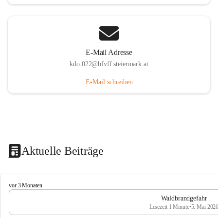
E-Mail Adresse
kdo.022@bfvff.steiermark.at
E-Mail schreiben
Aktuelle Beiträge
F
vor 3 Monaten
r
Waldbrandgefahr
e
Lesezeit 1 Minute
•
5. Mai 202
i