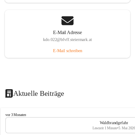
E-Mail Adresse
kdo.022@bfvff.steiermark.at
E-Mail schreiben
Aktuelle Beiträge
F
vor 3 Monaten
r
Waldbrandgefahr
e
Lesezeit 1 Minute
•
5. Mai 202
i