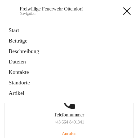
Freiwillige Feuerwehr Ottendorf
Navigation
Freiwillige Feuerwehr Ottendorf
Start
Beiträge
Beschreibung
Hauptadresse
Dateien
Ottendorf 220, 8312 Ottendorf an der Rittschein, AUT
Kontakte
Auf Karte ansehen
Standorte
Artikel
Telefonnummer
+43 664 8491341
Anrufen