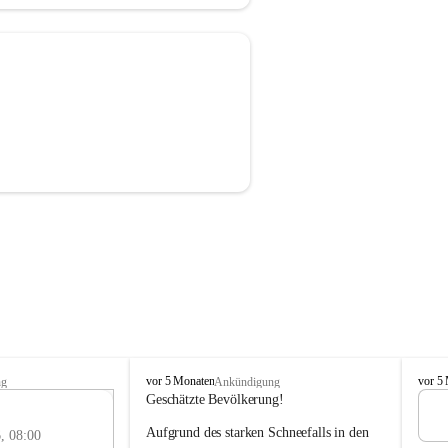
F
F
vor 5 Monaten
vor 5
ng
Ankündigung
r
r
Geschätzte Bevölkerung!
e
e
3
Aufgrund des starken Schneefalls in den 
i
i
, 08:00
MAI