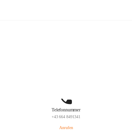
Freiwillige Feuerwehr Ottendorf
Hauptadresse
Ottendorf 220, 8312 Ottendorf an der Rittschein, AUT
Auf Karte ansehen
Telefonnummer
+43 664 8491341
Anrufen