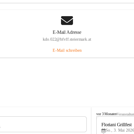
E-Mail Adresse
kdo.022@bfvff.steiermark.at
E-Mail schreiben
F
vor 3 Monaten
Veranstaltu
r
e
Floriani Grillfest
6
i
So., 3. Mai 2026