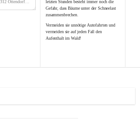
w
w
Ottendorf 241, 8312 Ottendorf an der Rittschein, AUT
letzten Stunden besteht immer noch die 
i
i
Gefahr, dass Bäume unter der Schneelast 
l
l
zusammenbrechen.
l
l
i
i
Vermeiden sie unnötige Autofahrten und 
g
g
vermeiden sie auf jeden Fall den 
e
e
Aufenthalt im Wald!
F
F
e
e
u
u
e
e
r
r
w
w
e
e
h
h
r
r
O
O
t
t
t
t
e
e
n
n
d
d
o
o
r
r
f
f