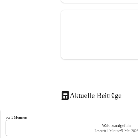
Aktuelle Beiträge
F
vor 3 Monaten
r
Waldbrandgefahr
e
Lesezeit 1 Minute
•
5. Mai 202
i