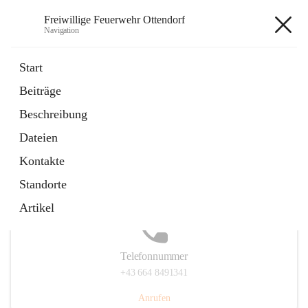
Freiwillige Feuerwehr Ottendorf
Navigation
Freiwillige Feuerwehr Ottendorf
Start
Beiträge
Beschreibung
Hauptadresse
Dateien
Ottendorf 220, 8312 Ottendorf an der Rittschein, AUT
Kontakte
Auf Karte ansehen
Standorte
Artikel
Telefonnummer
+43 664 8491341
Anrufen