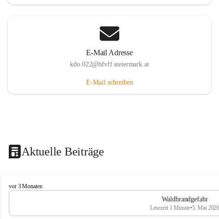
E-Mail Adresse
kdo.022@bfvff.steiermark.at
E-Mail schreiben
Aktuelle Beiträge
F
vor 3 Monaten
r
Waldbrandgefahr
e
Lesezeit 1 Minute
•
5. Mai 202
i