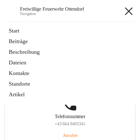
Freiwillige Feuerwehr Ottendorf
Navigation
Freiwillige Feuerwehr Ottendorf
Start
Beiträge
Beschreibung
Hauptadresse
Dateien
Ottendorf 220, 8312 Ottendorf an der Rittschein, AUT
Kontakte
Auf Karte ansehen
Standorte
Artikel
Telefonnummer
+43 664 8491341
Anrufen