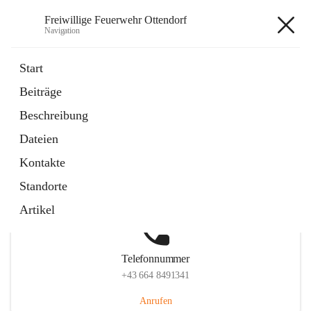
Freiwillige Feuerwehr Ottendorf
Navigation
Freiwillige Feuerwehr Ottendorf
Start
Beiträge
Beschreibung
Hauptadresse
Dateien
Ottendorf 220, 8312 Ottendorf an der Rittschein, AUT
Kontakte
Auf Karte ansehen
Standorte
Artikel
Telefonnummer
+43 664 8491341
Anrufen