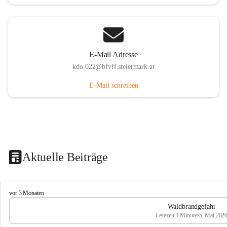
E-Mail Adresse
kdo.022@bfvff.steiermark.at
E-Mail schreiben
Aktuelle Beiträge
F
vor 3 Monaten
r
Waldbrandgefahr
e
Lesezeit 1 Minute
•
5. Mai 202
i