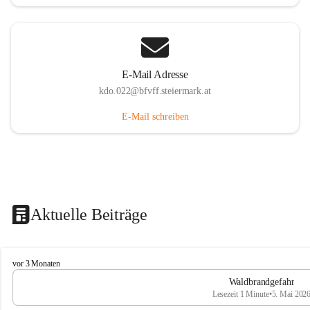
E-Mail Adresse
kdo.022@bfvff.steiermark.at
E-Mail schreiben
Aktuelle Beiträge
F
vor 3 Monaten
r
Waldbrandgefahr
e
Lesezeit 1 Minute
•
5. Mai 202
i