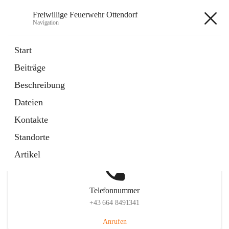
Freiwillige Feuerwehr Ottendorf
Navigation
Freiwillige Feuerwehr Ottendorf
Start
Beiträge
Beschreibung
Hauptadresse
Dateien
Ottendorf 220, 8312 Ottendorf an der Rittschein, AUT
Kontakte
Auf Karte ansehen
Standorte
Artikel
Telefonnummer
+43 664 8491341
Anrufen