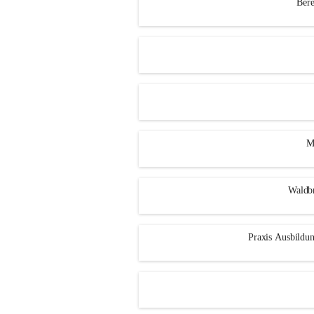
Bere
M
Waldbr
Praxis Ausbild