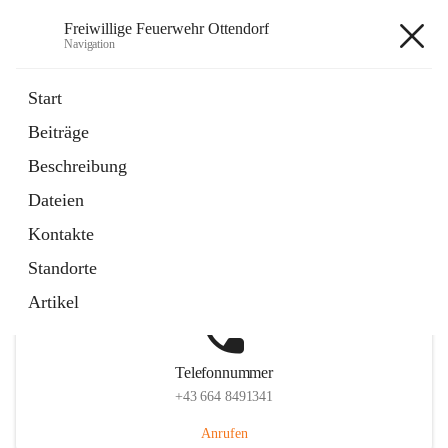
Freiwillige Feuerwehr Ottendorf
Navigation
Freiwillige Feuerwehr Ottendorf
Start
Beiträge
Beschreibung
Hauptadresse
Dateien
Ottendorf 220, 8312 Ottendorf an der Rittschein, AUT
Kontakte
Auf Karte ansehen
Standorte
Artikel
Telefonnummer
+43 664 8491341
Anrufen