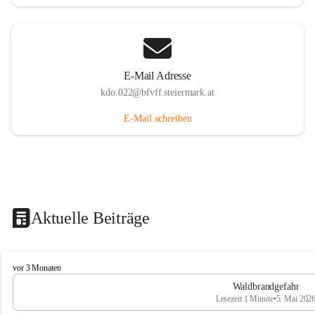
E-Mail Adresse
kdo.022@bfvff.steiermark.at
E-Mail schreiben
Aktuelle Beiträge
F
vor 3 Monaten
r
Waldbrandgefahr
e
Lesezeit 1 Minute
•
5. Mai 202
i