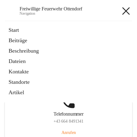
Freiwillige Feuerwehr Ottendorf
Navigation
Freiwillige Feuerwehr Ottendorf
Start
Beiträge
Beschreibung
Hauptadresse
Dateien
Ottendorf 220, 8312 Ottendorf an der Rittschein, AUT
Kontakte
Auf Karte ansehen
Standorte
Artikel
Telefonnummer
+43 664 8491341
Anrufen