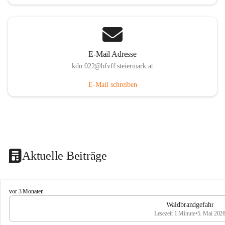
E-Mail Adresse
kdo.022@bfvff.steiermark.at
E-Mail schreiben
Aktuelle Beiträge
F
vor 3 Monaten
r
Waldbrandgefahr
e
Lesezeit 1 Minute
•
5. Mai 202
i