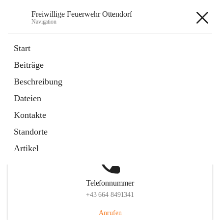
Freiwillige Feuerwehr Ottendorf
Navigation
Freiwillige Feuerwehr Ottendorf
Start
Beiträge
Beschreibung
Hauptadresse
Dateien
Ottendorf 220, 8312 Ottendorf an der Rittschein, AUT
Kontakte
Auf Karte ansehen
Standorte
Artikel
Telefonnummer
+43 664 8491341
Anrufen