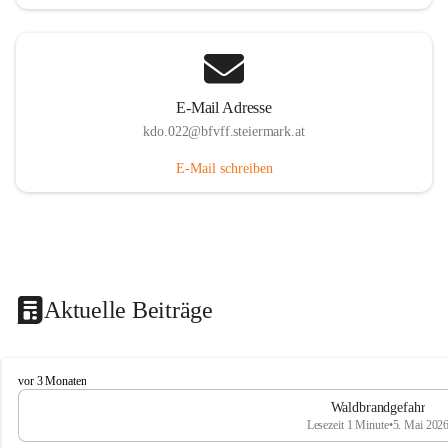
E-Mail Adresse
kdo.022@bfvff.steiermark.at
E-Mail schreiben
Aktuelle Beiträge
F
vor 3 Monaten
r
Waldbrandgefahr
e
Lesezeit 1 Minute
•
5. Mai 202
i