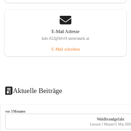
E-Mail Adresse
kdo.022@bfvff.steiermark.at
E-Mail schreiben
Aktuelle Beiträge
F
vor 3 Monaten
r
Waldbrandgefahr
e
Lesezeit 1 Minute
•
5. Mai 202
i