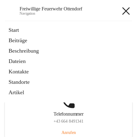
Freiwillige Feuerwehr Ottendorf
Navigation
Freiwillige Feuerwehr Ottendorf
Start
Beiträge
Beschreibung
Hauptadresse
Dateien
Ottendorf 220, 8312 Ottendorf an der Rittschein, AUT
Kontakte
Auf Karte ansehen
Standorte
Artikel
Telefonnummer
+43 664 8491341
Anrufen