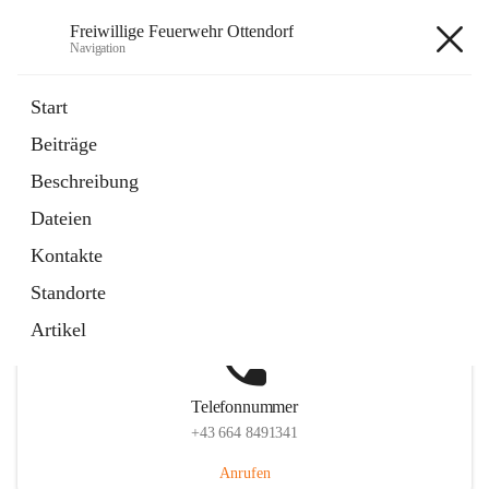
Freiwillige Feuerwehr Ottendorf
Navigation
Freiwillige Feuerwehr Ottendorf
Start
Beiträge
Beschreibung
Hauptadresse
Dateien
Ottendorf 220, 8312 Ottendorf an der Rittschein, AUT
Kontakte
Auf Karte ansehen
Standorte
Artikel
Telefonnummer
+43 664 8491341
Anrufen