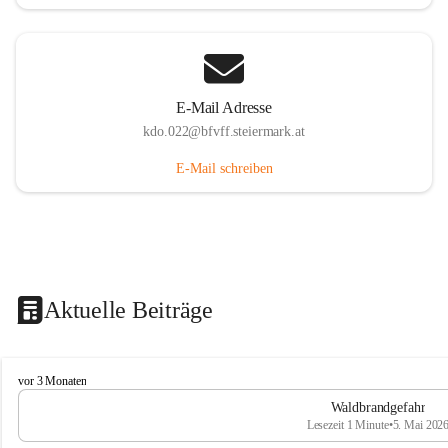
E-Mail Adresse
kdo.022@bfvff.steiermark.at
E-Mail schreiben
Aktuelle Beiträge
F
vor 3 Monaten
r
Waldbrandgefahr
e
Lesezeit 1 Minute
•
5. Mai 202
i