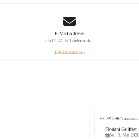
E-Mail Adresse
kdo.022@bfvff.steiermark.at
E-Mail schreiben
F
vor 3 Monaten
Veranstaltu
r
e
Floriani Grillfest
6
i
So., 3. Mai 2026