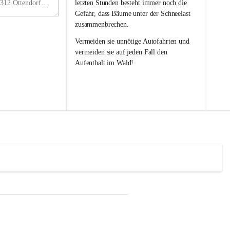
w
w
Ottendorf 241, 8312 Ottendorf an der Rittschein, AUT
letzten Stunden besteht immer noch die 
i
i
Gefahr, dass Bäume unter der Schneelast 
l
l
zusammenbrechen.
l
l
i
i
Vermeiden sie unnötige Autofahrten und 
g
g
vermeiden sie auf jeden Fall den 
e
e
Aufenthalt im Wald!
F
F
e
e
u
u
e
e
r
r
w
w
e
e
h
h
r
r
O
O
t
t
t
t
e
e
n
n
d
d
o
o
r
r
f
f