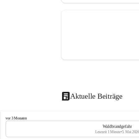
Aktuelle Beiträge
F
vor 3 Monaten
r
Waldbrandgefahr
e
Lesezeit 1 Minute
•
5. Mai 202
i