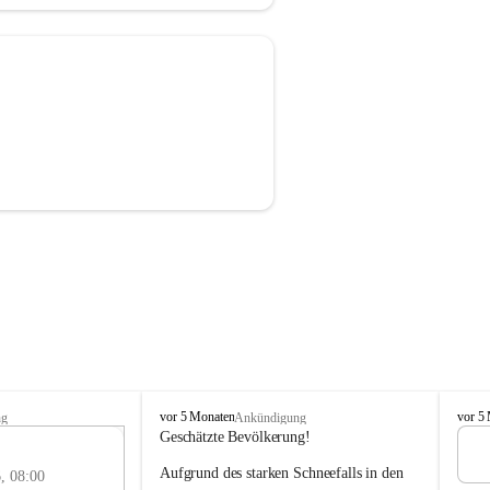
F
F
vor 5 Monaten
vor 5
ng
Ankündigung
r
r
Geschätzte Bevölkerung!
e
e
3
Aufgrund des starken Schneefalls in den 
i
i
, 08:00
MAI