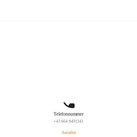
Freiwillige Feuerwehr Ottendorf
Hauptadresse
Ottendorf 220, 8312 Ottendorf an der Rittschein, AUT
Auf Karte ansehen
Telefonnummer
+43 664 8491341
Anrufen